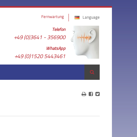
Fernwartung
Language
Telefon
+49 (0)3641 - 356900
WhatsApp
+49 (0)1520 5443461
Suche