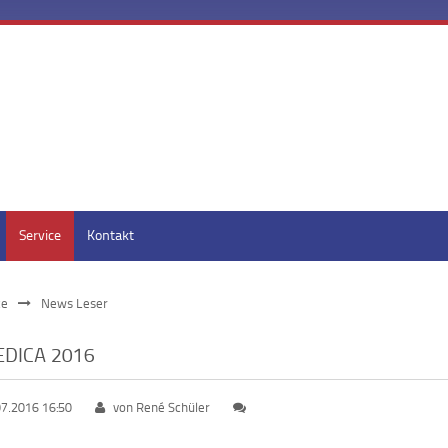
Service
Kontakt
ce
News Leser
DICA 2016
07.2016 16:50
von René Schüler