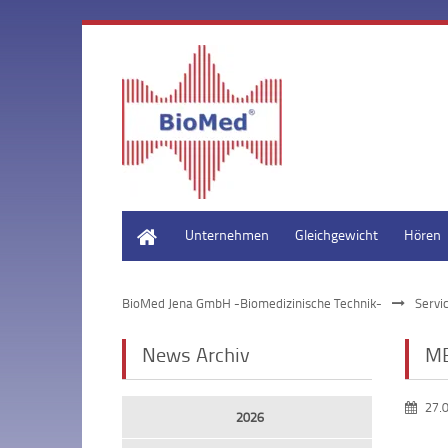
Start
Unternehmen
Gleichgewicht
Hören
BioMed Jena GmbH -Biomedizinische Technik-
Servi
News Archiv
ME
27.
2026