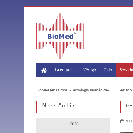
Home
La empresa
Vértigo
Oído
Servicio
BioMed Jena GmbH -Tecnología biomédica-
Servicio
News Archiv
63
11.
2026