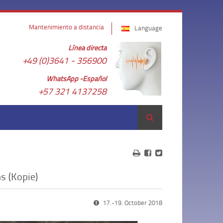
Mantenimiento a distancia
Language
Línea directa
+49 (0)3641 - 356900
WhatsApp -Español
+57 321 4137258
Buscar en
s (Kopie)
17.-19. October 2018